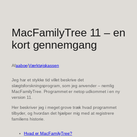
Spring
til
indhold
MacFamilyTree 11 – en
kort gennemgang
Af
aaboe
i
Værktøjskassen
Jeg har et stykke tid villet beskrive det
slægtsforskningsprogram, som jeg anvender – nemlig
MacFamilyTree. Programmet er netop udkommet i en ny
version 11.
Her beskriver jeg i meget grove træk hvad programmet
tilbyder, og hvordan det hjælper mig med at registrere
familiens historie.
Hvad er MacFamilyTree?