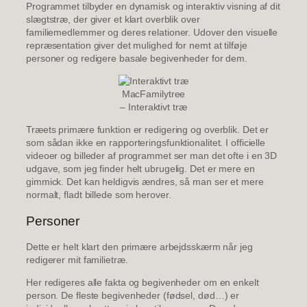
Programmet tilbyder en dynamisk og interaktiv visning af dit
slægtstræ, der giver et klart overblik over
familiemedlemmer og deres relationer. Udover den visuelle
repræsentation giver det mulighed for nemt at tilføje
personer og redigere basale begivenheder for dem.
MacFamilytree
– Interaktivt træ
Træets primære funktion er redigering og overblik. Det er
som sådan ikke en rapporteringsfunktionalitet. I officielle
videoer og billeder af programmet ser man det ofte i en 3D
udgave, som jeg finder helt ubrugelig. Det er mere en
gimmick. Det kan heldigvis ændres, så man ser et mere
normalt, fladt billede som herover.
Personer
Dette er helt klart den primære arbejdsskærm når jeg
redigerer mit familietræ.
Her redigeres alle fakta og begivenheder om en enkelt
person. De fleste begivenheder (fødsel, død…) er