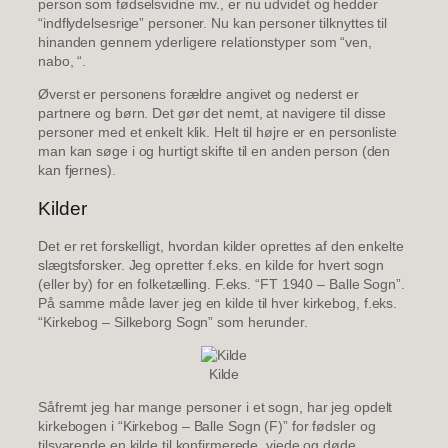
person som fødselsvidne mv., er nu udvidet og hedder
“indflydelsesrige” personer. Nu kan personer tilknyttes til
hinanden gennem yderligere relationstyper som “ven,
nabo, “.
Øverst er personens forældre angivet og nederst er
partnere og børn. Det gør det nemt, at navigere til disse
personer med et enkelt klik. Helt til højre er en personliste
man kan søge i og hurtigt skifte til en anden person (den
kan fjernes).
Kilder
Det er ret forskelligt, hvordan kilder oprettes af den enkelte
slægtsforsker. Jeg opretter f.eks. en kilde for hvert sogn
(eller by) for en folketælling. F.eks. “FT 1940 – Balle Sogn”.
På samme måde laver jeg en kilde til hver kirkebog, f.eks.
“Kirkebog – Silkeborg Sogn” som herunder.
Kilde
Såfremt jeg har mange personer i et sogn, har jeg opdelt
kirkebogen i “Kirkebog – Balle Sogn (F)” for fødsler og
tilsvarende en kilde til konfirmerede, viede og døde.