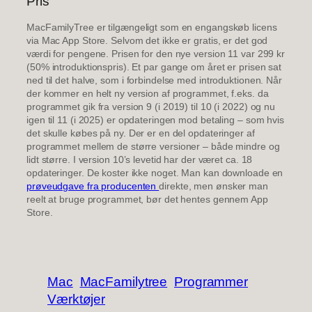
Pris
MacFamilyTree er tilgængeligt som en engangskøb licens
via Mac App Store. Selvom det ikke er gratis, er det god
værdi for pengene. Prisen for den nye version 11 var 299 kr
(50% introduktionspris). Et par gange om året er prisen sat
ned til det halve, som i forbindelse med introduktionen. Når
der kommer en helt ny version af programmet, f.eks. da
programmet gik fra version 9 (i 2019) til 10 (i 2022) og nu
igen til 11 (i 2025) er opdateringen mod betaling – som hvis
det skulle købes på ny. Der er en del opdateringer af
programmet mellem de større versioner – både mindre og
lidt større. I version 10’s levetid har der været ca. 18
opdateringer. De koster ikke noget. Man kan downloade en
prøveudgave fra producenten
direkte, men ønsker man
reelt at bruge programmet, bør det hentes gennem App
Store.
Mac
MacFamilytree
Programmer
Værktøjer