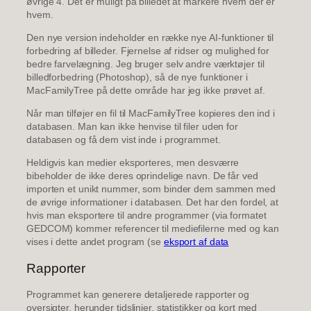
øvrige 4. Det er muligt på billedet at markere hvem der er
hvem.
Den nye version indeholder en række nye AI-funktioner til
forbedring af billeder. Fjernelse af ridser og mulighed for
bedre farvelægning. Jeg bruger selv andre værktøjer til
billedforbedring (Photoshop), så de nye funktioner i
MacFamilyTree på dette område har jeg ikke prøvet af.
Når man tilføjer en fil til MacFamilyTree kopieres den ind i
databasen. Man kan ikke henvise til filer uden for
databasen og få dem vist inde i programmet.
Heldigvis kan medier eksporteres, men desværre
bibeholder de ikke deres oprindelige navn. De får ved
importen et unikt nummer, som binder dem sammen med
de øvrige informationer i databasen. Det har den fordel, at
hvis man eksportere til andre programmer (via formatet
GEDCOM) kommer referencer til mediefilerne med og kan
vises i dette andet program (se
eksport af data
Rapporter
Programmet kan generere detaljerede rapporter og
oversigter, herunder tidslinjer, statistikker og kort med