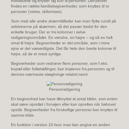
individuelle og knytter sig kun til personen. Derudover
findes en række familiebegivenheder, som knyttes til to
personer (vielse, skilsmisse).
Som med alle andre skærmbilleder kan man flytte rundt på
sektionerne på skærmen, så det passer bedst for den
enkelte bruger. Der er tre kolonner i selve
redigeringsområdet. En venstre, en højre – og så en helt
smal til højre. Begivenheder er det område, som i mine
øjne er det væsentligste. Det får hele den brede kolonne til
højre, så de er mest synlige.
Begivenheder som vedrører flere personer, som f.eks.
bopæl eller folketællinger, kan kopieres fra personen og til
dennes nærmeste slægtninge relativt nemt.
Personredigering
En begivenhed kan have tilknyttet et antal kilder, som enten
skal være oprettet i forvejen eller kan oprettes når behovet
opstår. Begivenheder fra forskellige personer kan knyttes til
samme kilde.
En funktion i version 10 hvor man kan angive en anden