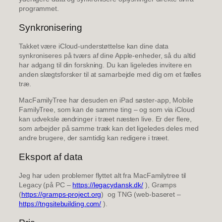
programmet.
Synkronisering
Takket være iCloud-understøttelse kan dine data
synkroniseres på tværs af dine Apple-enheder, så du altid
har adgang til din forskning. Du kan ligeledes invitere en
anden slægtsforsker til at samarbejde med dig om et fælles
træ.
MacFamilyTree har desuden en iPad søster-app, Mobile
FamilyTree, som kan de samme ting – og som via iCloud
kan udveksle ændringer i træet næsten live. Er der flere,
som arbejder på samme træk kan det ligeledes deles med
andre brugere, der samtidig kan redigere i træet.
Eksport af data
Jeg har uden problemer flyttet alt fra MacFamilytree til
Legacy (på PC –
https://legacydansk.dk/
), Gramps
(
https://gramps-project.org
) og TNG (web-baseret –
https://tngsitebuilding.com/
).