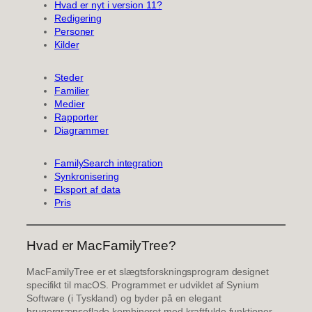
Hvad er nyt i version 11?
Redigering
Personer
Kilder
Steder
Familier
Medier
Rapporter
Diagrammer
FamilySearch integration
Synkronisering
Eksport af data
Pris
Hvad er MacFamilyTree?
MacFamilyTree er et slægtsforskningsprogram designet
specifikt til macOS. Programmet er udviklet af Synium
Software (i Tyskland) og byder på en elegant
brugergrænseflade kombineret med kraftfulde funktioner.