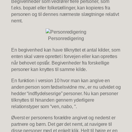
Begivenheder som vedrører flere personer, som
f.eks. bopæl eller folketællinger, kan kopieres fra
personen og til dennes nærmeste slægtninge relativt
nemt.
Personredigering
En begivenhed kan have tilknyttet et antal kilder, som
enten skal være oprettet i forvejen eller kan oprettes
når behovet opstår. Begivenheder fra forskellige
personer kan knyttes til samme kilde.
En funktion i version 10 hvor man kan angive en
anden person som fødselsvidne mv., er nu udvidet og
hedder “indflydelsesrige” personer. Nu kan personer
tilknyttes til hinanden gennem yderligere
relationstyper som “ven, nabo, “.
Øverst er personens forældre angivet og nederst er
partnere og børn. Det gør det nemt, at navigere til
disse personer med et enkelt klik. Helt til højre er en