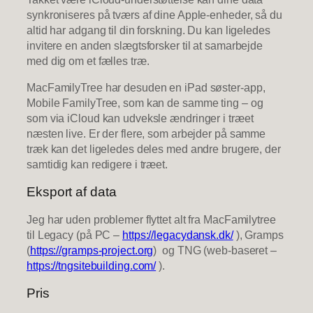
synkroniseres på tværs af dine Apple-enheder, så du
altid har adgang til din forskning. Du kan ligeledes
invitere en anden slægtsforsker til at samarbejde
med dig om et fælles træ.
MacFamilyTree har desuden en iPad søster-app,
Mobile FamilyTree, som kan de samme ting – og
som via iCloud kan udveksle ændringer i træet
næsten live. Er der flere, som arbejder på samme
træk kan det ligeledes deles med andre brugere, der
samtidig kan redigere i træet.
Eksport af data
Jeg har uden problemer flyttet alt fra MacFamilytree
til Legacy (på PC –
https://legacydansk.dk/
), Gramps
(
https://gramps-project.org
) og TNG (web-baseret –
https://tngsitebuilding.com/
).
Pris