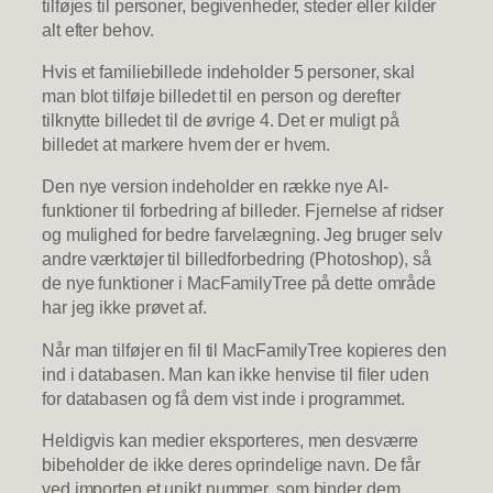
tilføjes til personer, begivenheder, steder eller kilder
alt efter behov.
Hvis et familiebillede indeholder 5 personer, skal
man blot tilføje billedet til en person og derefter
tilknytte billedet til de øvrige 4. Det er muligt på
billedet at markere hvem der er hvem.
Den nye version indeholder en række nye AI-
funktioner til forbedring af billeder. Fjernelse af ridser
og mulighed for bedre farvelægning. Jeg bruger selv
andre værktøjer til billedforbedring (Photoshop), så
de nye funktioner i MacFamilyTree på dette område
har jeg ikke prøvet af.
Når man tilføjer en fil til MacFamilyTree kopieres den
ind i databasen. Man kan ikke henvise til filer uden
for databasen og få dem vist inde i programmet.
Heldigvis kan medier eksporteres, men desværre
bibeholder de ikke deres oprindelige navn. De får
ved importen et unikt nummer, som binder dem