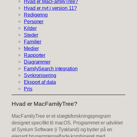
Hvad er MacFamilyTree?
Hvad er nyt i version 11?
Redigering
Personer
Kilder
Steder
Familier
Medier
Rapporter
Diagrammer
FamilySearch integration
Synkronisering
Eksport af data
Pris
Hvad er MacFamilyTree?
MacFamilyTree er et slægtsforskningsprogram
designet specifikt til macOS. Programmet er udviklet
af Synium Software (i Tyskland) og byder på en
elegant brugergrænseflade kombineret med